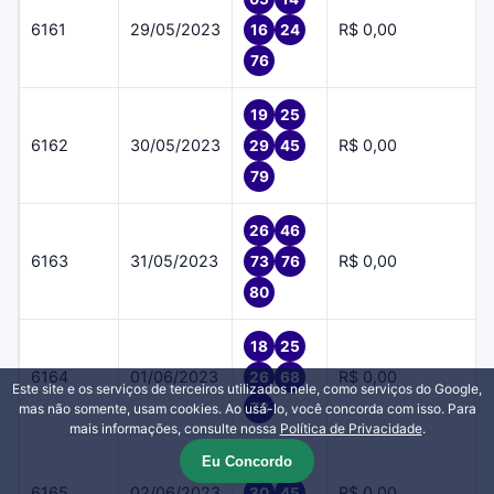
6161
29/05/2023
R$ 0,00
16
24
76
19
25
6162
30/05/2023
R$ 0,00
29
45
79
26
46
6163
31/05/2023
R$ 0,00
73
76
80
18
25
6164
01/06/2023
R$ 0,00
26
68
Este site e os serviços de terceiros utilizados nele, como serviços do Google,
73
mas não somente, usam cookies. Ao usá-lo, você concorda com isso. Para
mais informações, consulte nossa
Política de Privacidade
.
Eu Concordo
16
22
6165
02/06/2023
R$ 0,00
30
45