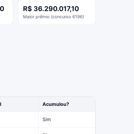
40
R$ 36.290.017,10
Maior prêmio (concurso 6196)
l
Acumulou?
Sim