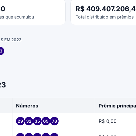
40
R$ 409.407.206,
es que acumulou
Total distribuído em prêmios
S EM 2023
3
23
Números
Prêmio principa
R$ 0,00
29
32
35
69
78