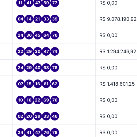
R$ 0,00
11
41
47
59
77
R$ 9.078.190,92
04
14
21
33
39
R$ 0,00
24
36
45
64
76
R$ 1.294.246,92
22
29
30
47
74
R$ 0,00
24
29
40
68
76
R$ 1.418.601,25
07
15
16
61
62
R$ 0,00
10
16
22
69
76
R$ 0,00
02
20
29
33
46
R$ 0,00
24
41
47
76
78