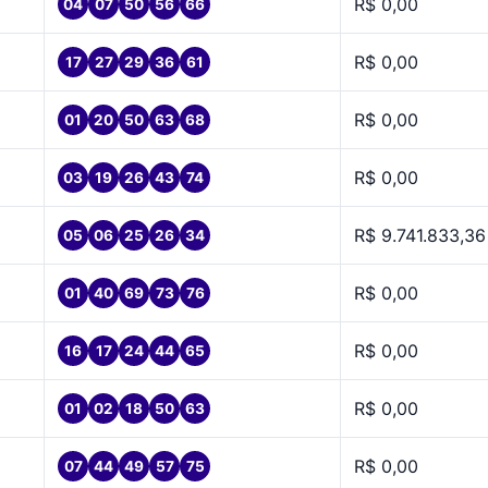
R$ 0,00
04
07
50
56
66
R$ 0,00
17
27
29
36
61
R$ 0,00
01
20
50
63
68
R$ 0,00
03
19
26
43
74
R$ 9.741.833,36
05
06
25
26
34
R$ 0,00
01
40
69
73
76
R$ 0,00
16
17
24
44
65
R$ 0,00
01
02
18
50
63
R$ 0,00
07
44
49
57
75