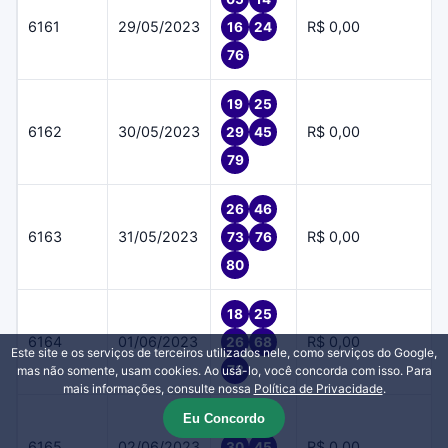
6161
29/05/2023
R$ 0,00
16
24
76
19
25
6162
30/05/2023
R$ 0,00
29
45
79
26
46
6163
31/05/2023
R$ 0,00
73
76
80
18
25
6164
01/06/2023
R$ 0,00
26
68
Este site e os serviços de terceiros utilizados nele, como serviços do Google,
73
mas não somente, usam cookies. Ao usá-lo, você concorda com isso. Para
mais informações, consulte nossa
Política de Privacidade
.
Eu Concordo
16
22
6165
02/06/2023
R$ 0,00
30
45