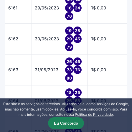
6161
29/05/2023
R$ 0,00
16
24
76
19
25
6162
30/05/2023
R$ 0,00
29
45
79
26
46
6163
31/05/2023
R$ 0,00
73
76
80
18
25
6164
01/06/2023
R$ 0,00
26
68
Este site e os serviços de terceiros utilizados nele, como serviços do Google,
73
mas não somente, usam cookies. Ao usá-lo, você concorda com isso. Para
mais informações, consulte nossa
Política de Privacidade
.
Eu Concordo
16
22
6165
02/06/2023
R$ 0,00
30
45