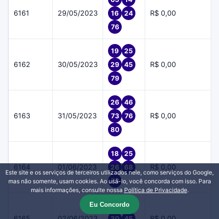
6161
29/05/2023
R$ 0,00
16
24
76
19
25
6162
30/05/2023
R$ 0,00
29
45
79
26
46
6163
31/05/2023
R$ 0,00
73
76
80
18
25
6164
01/06/2023
R$ 0,00
26
68
Este site e os serviços de terceiros utilizados nele, como serviços do Google,
73
mas não somente, usam cookies. Ao usá-lo, você concorda com isso. Para
mais informações, consulte nossa
Política de Privacidade
.
Eu Concordo
16
22
6165
02/06/2023
R$ 0,00
30
45