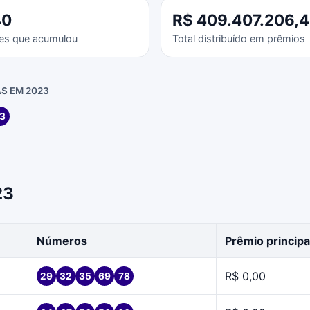
40
R$ 409.407.206,
es que acumulou
Total distribuído em prêmios
S EM 2023
3
23
Números
Prêmio principa
R$ 0,00
29
32
35
69
78