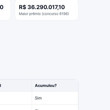
40
R$ 36.290.017,10
Maior prêmio (concurso 6196)
l
Acumulou?
Sim