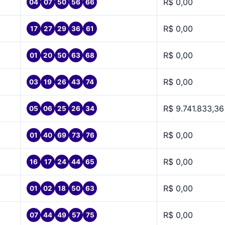
R$ 0,00
04
07
50
56
66
R$ 0,00
17
27
29
36
61
R$ 0,00
01
20
50
63
68
R$ 0,00
03
19
26
43
74
R$ 9.741.833,36
05
06
25
26
34
R$ 0,00
01
40
69
73
76
R$ 0,00
16
17
24
44
65
R$ 0,00
01
02
18
50
63
R$ 0,00
07
44
49
57
75