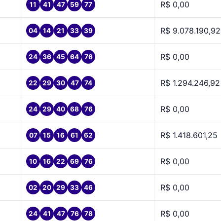
R$ 0,00
11
41
47
59
77
R$ 9.078.190,92
04
14
21
33
39
R$ 0,00
24
36
45
64
76
R$ 1.294.246,92
22
29
30
47
74
R$ 0,00
24
29
40
68
76
R$ 1.418.601,25
07
15
16
61
62
R$ 0,00
10
16
22
69
76
R$ 0,00
02
20
29
33
46
R$ 0,00
24
41
47
76
78