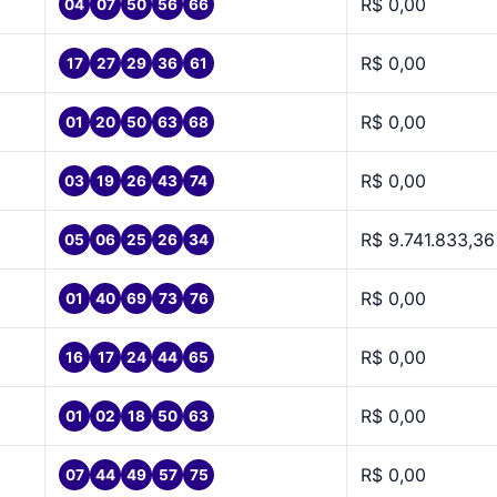
R$ 0,00
04
07
50
56
66
R$ 0,00
17
27
29
36
61
R$ 0,00
01
20
50
63
68
R$ 0,00
03
19
26
43
74
R$ 9.741.833,36
05
06
25
26
34
R$ 0,00
01
40
69
73
76
R$ 0,00
16
17
24
44
65
R$ 0,00
01
02
18
50
63
R$ 0,00
07
44
49
57
75