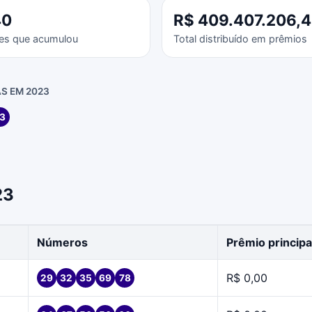
40
R$ 409.407.206,
es que acumulou
Total distribuído em prêmios
S EM 2023
3
23
Números
Prêmio principa
R$ 0,00
29
32
35
69
78