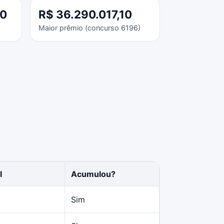
40
R$ 36.290.017,10
Maior prêmio (concurso 6196)
l
Acumulou?
Sim