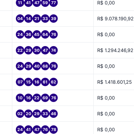
R$ 0,00
11
41
47
59
77
R$ 9.078.190,92
04
14
21
33
39
R$ 0,00
24
36
45
64
76
R$ 1.294.246,92
22
29
30
47
74
R$ 0,00
24
29
40
68
76
R$ 1.418.601,25
07
15
16
61
62
R$ 0,00
10
16
22
69
76
R$ 0,00
02
20
29
33
46
R$ 0,00
24
41
47
76
78