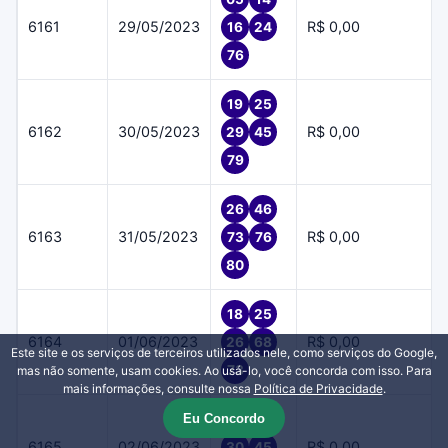
6161
29/05/2023
R$ 0,00
16
24
76
19
25
6162
30/05/2023
R$ 0,00
29
45
79
26
46
6163
31/05/2023
R$ 0,00
73
76
80
18
25
6164
01/06/2023
R$ 0,00
26
68
Este site e os serviços de terceiros utilizados nele, como serviços do Google,
73
mas não somente, usam cookies. Ao usá-lo, você concorda com isso. Para
mais informações, consulte nossa
Política de Privacidade
.
Eu Concordo
16
22
6165
02/06/2023
R$ 0,00
30
45