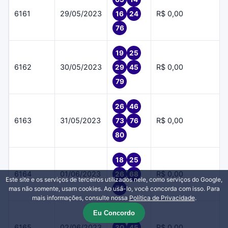
6161
29/05/2023
R$ 0,00
16
24
76
19
25
6162
30/05/2023
R$ 0,00
29
45
79
26
46
6163
31/05/2023
R$ 0,00
73
76
80
18
25
6164
01/06/2023
R$ 0,00
26
68
Este site e os serviços de terceiros utilizados nele, como serviços do Google,
73
mas não somente, usam cookies. Ao usá-lo, você concorda com isso. Para
mais informações, consulte nossa
Política de Privacidade
.
Eu Concordo
16
22
6165
02/06/2023
R$ 0,00
30
45