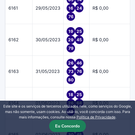
6161
29/05/2023
R$ 0,00
16
24
76
19
25
6162
30/05/2023
R$ 0,00
29
45
79
26
46
6163
31/05/2023
R$ 0,00
73
76
80
18
25
6164
01/06/2023
R$ 0,00
26
68
Este site e os serviços de terceiros utilizados nele, como serviços do Google,
73
mas não somente, usam cookies. Ao usá-lo, você concorda com isso. Para
mais informações, consulte nossa
Política de Privacidade
.
Eu Concordo
16
22
6165
02/06/2023
R$ 0,00
30
45