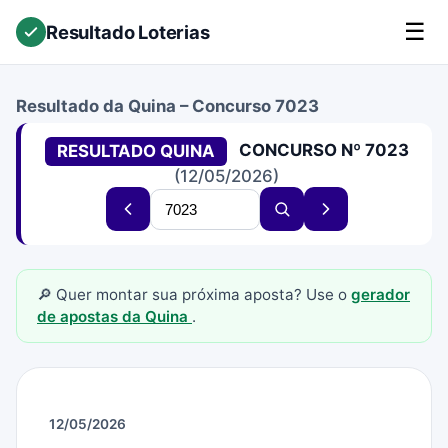
☰
Resultado Loterias
Resultado da Quina – Concurso 7023
CONCURSO Nº 7023
RESULTADO QUINA
(12/05/2026)
Buscar
Concurso
Buscar
Próximo
concurso
anterior
concurso
concurso
🔎 Quer montar sua próxima aposta? Use o
gerador
de apostas da Quina
.
12/05/2026