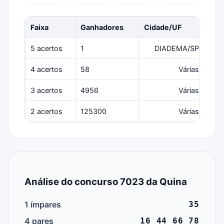
Faixa
Ganhadores
Cidade/UF
Prê
5 acertos
1
DIADEMA/SP
4 acertos
58
Várias
3 acertos
4956
Várias
2 acertos
125300
Várias
Análise do concurso 7023 da Quina
1 ímpares
35
4 pares
16 44 66 78