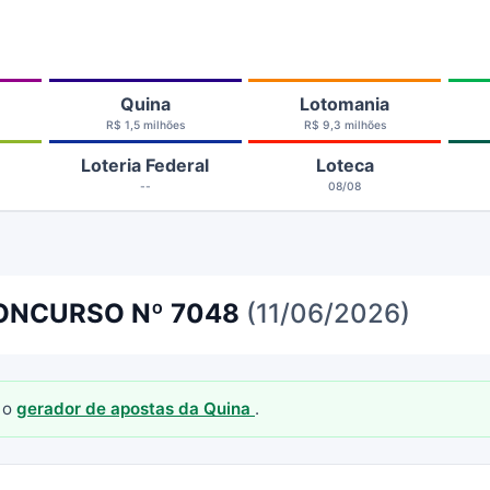
Quina
Lotomania
R$ 1,5 milhões
R$ 9,3 milhões
Loteria Federal
Loteca
--
08/08
NCURSO Nº 7048
(11/06/2026)
 o
gerador de apostas da Quina
.