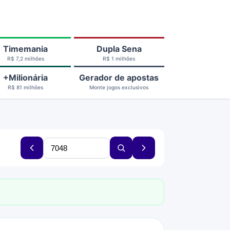
Timemania
Dupla Sena
R$ 7,2 milhões
R$ 1 milhões
+Milionária
Gerador de apostas
R$ 81 milhões
Monte jogos exclusivos
Buscar
Concurso
Buscar
Próximo
concurso
anterior
concurso
concurso