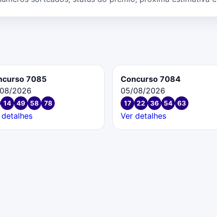
ncurso 7085
Concurso 7084
/08/2026
05/08/2026
14
49
58
78
17
22
36
54
63
 detalhes
Ver detalhes