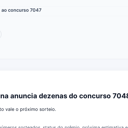
o ao concurso 7047
Quina anuncia dezenas do concurso 704
o vale o próximo sorteio.
meros sorteados, status do prêmio, próxima estimativa e 