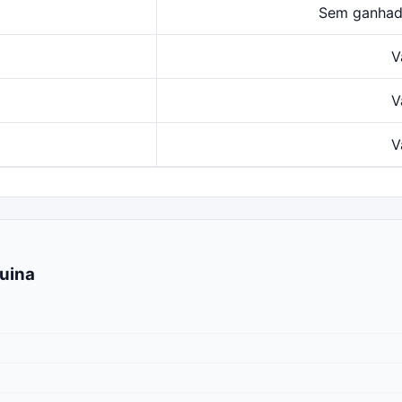
Sem ganhad
V
V
V
uina