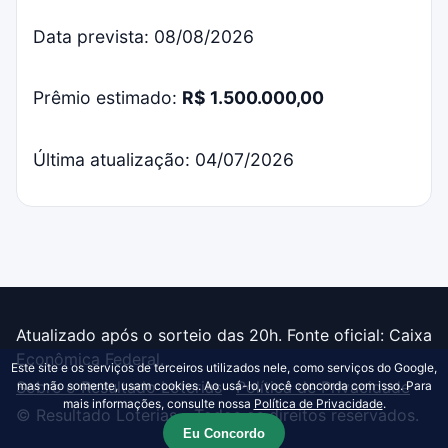
Data prevista: 08/08/2026
Prêmio estimado:
R$ 1.500.000,00
Última atualização: 04/07/2026
Atualizado após o sorteio das 20h. Fonte oficial: Caixa
Econômica Federal.
Este site e os serviços de terceiros utilizados nele, como serviços do Google,
Sobre o Resultado Loterias
·
Política de Privacidade
mas não somente, usam cookies. Ao usá-lo, você concorda com isso. Para
mais informações, consulte nossa
Política de Privacidade
.
© Resultado Loterias - Todos os direitos reservados.
Eu Concordo