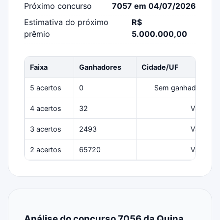
Próximo concurso
7057 em 04/07/2026
Estimativa do próximo
R$
prêmio
5.000.000,00
Faixa
Ganhadores
Cidade/UF
5 acertos
0
Sem ganhadores
4 acertos
32
Várias
3 acertos
2493
Várias
2 acertos
65720
Várias
Análise do concurso 7056 da Quina