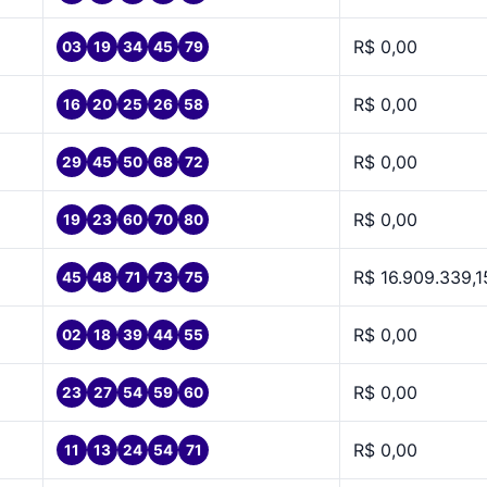
R$ 0,00
03
19
34
45
79
R$ 0,00
16
20
25
26
58
R$ 0,00
29
45
50
68
72
R$ 0,00
19
23
60
70
80
R$ 16.909.339,1
45
48
71
73
75
R$ 0,00
02
18
39
44
55
R$ 0,00
23
27
54
59
60
R$ 0,00
11
13
24
54
71