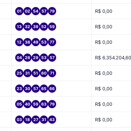
R$ 0,00
01
02
54
57
79
R$ 0,00
13
32
39
52
59
R$ 0,00
12
38
49
53
77
R$ 6.354.204,6
04
26
29
53
57
R$ 0,00
25
31
51
60
71
R$ 0,00
23
30
57
65
66
R$ 0,00
05
40
59
63
79
R$ 0,00
03
18
27
31
43