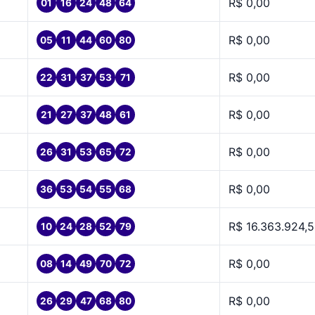
R$ 0,00
01
16
24
48
64
R$ 0,00
05
11
44
60
80
R$ 0,00
22
31
37
53
71
R$ 0,00
21
27
37
48
61
R$ 0,00
26
31
53
65
72
R$ 0,00
36
53
54
55
68
R$ 16.363.924,
10
24
28
52
79
R$ 0,00
08
14
49
70
72
R$ 0,00
26
29
47
68
80