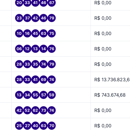
R$ 0,00
20
33
41
46
67
R$ 0,00
23
37
42
46
79
R$ 0,00
10
16
45
63
75
R$ 0,00
06
12
13
14
76
R$ 0,00
28
33
35
74
79
R$ 13.736.823,
28
33
41
69
74
R$ 743.674,68
13
34
55
57
59
R$ 0,00
42
52
62
73
74
R$ 0,00
25
27
40
63
70