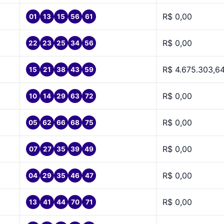
R$ 0,00
01
13
15
56
61
R$ 0,00
22
23
25
34
56
R$ 4.675.303,6
15
21
38
43
59
R$ 0,00
10
14
29
63
72
R$ 0,00
05
62
66
68
75
R$ 0,00
07
27
35
39
49
R$ 0,00
04
29
35
46
47
R$ 0,00
13
41
44
70
71