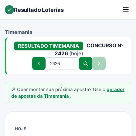
☰
Resultado Loterias
Timemania
CONCURSO Nº
RESULTADO TIMEMANIA
2426
(hoje)
Buscar
Concurso
Buscar
Sem
concurso
anterior
concurso
próximo
concurso
🔎 Quer montar sua próxima aposta? Use o
gerador
de apostas da Timemania
.
HOJE