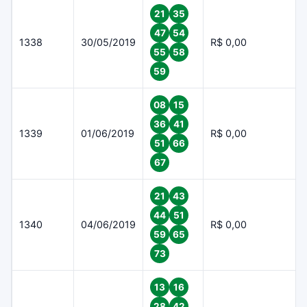
21
35
47
54
1338
30/05/2019
R$ 0,00
55
58
59
08
15
36
41
1339
01/06/2019
R$ 0,00
51
66
67
21
43
44
51
1340
04/06/2019
R$ 0,00
59
65
73
13
16
28
42