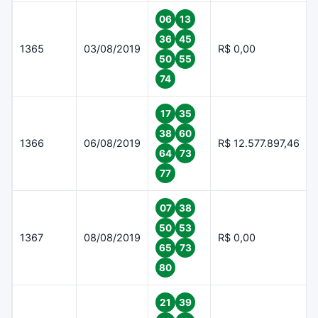
06
13
36
45
1365
03/08/2019
R$ 0,00
50
55
74
17
35
38
60
1366
06/08/2019
R$ 12.577.897,46
64
73
77
07
38
50
53
1367
08/08/2019
R$ 0,00
65
73
80
21
39