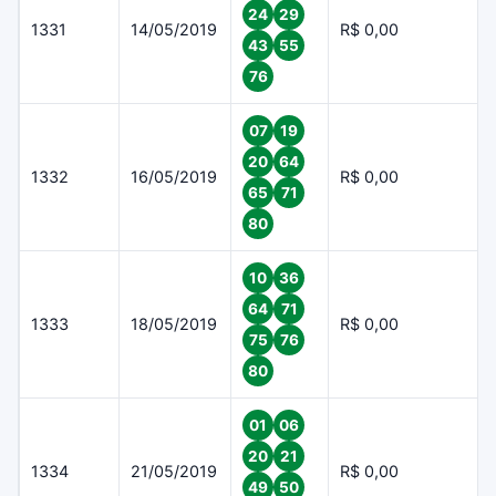
24
29
1331
14/05/2019
R$ 0,00
43
55
76
07
19
20
64
1332
16/05/2019
R$ 0,00
65
71
80
10
36
64
71
1333
18/05/2019
R$ 0,00
75
76
80
01
06
20
21
1334
21/05/2019
R$ 0,00
49
50