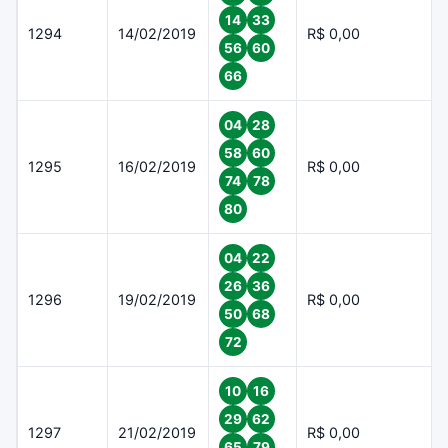
14
33
1294
14/02/2019
R$ 0,00
56
60
66
04
28
58
60
1295
16/02/2019
R$ 0,00
74
78
80
04
22
26
36
1296
19/02/2019
R$ 0,00
50
68
72
10
16
29
62
1297
21/02/2019
R$ 0,00
65
79