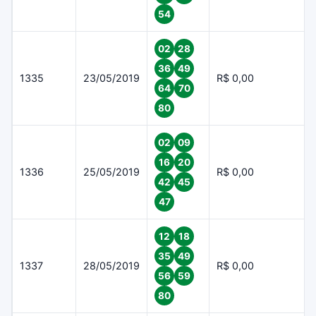
54
02
28
36
49
1335
23/05/2019
R$ 0,00
64
70
80
02
09
16
20
1336
25/05/2019
R$ 0,00
42
45
47
12
18
35
49
1337
28/05/2019
R$ 0,00
56
59
80