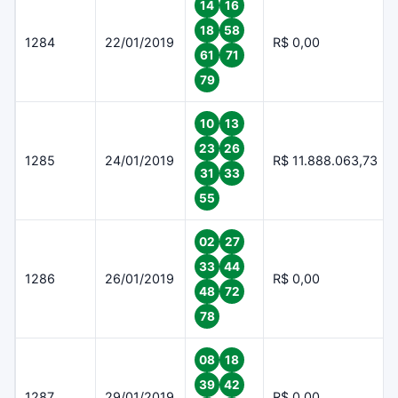
14
16
18
58
1284
22/01/2019
R$ 0,00
61
71
79
10
13
23
26
1285
24/01/2019
R$ 11.888.063,73
31
33
55
02
27
33
44
1286
26/01/2019
R$ 0,00
48
72
78
08
18
39
42
1287
29/01/2019
R$ 0,00