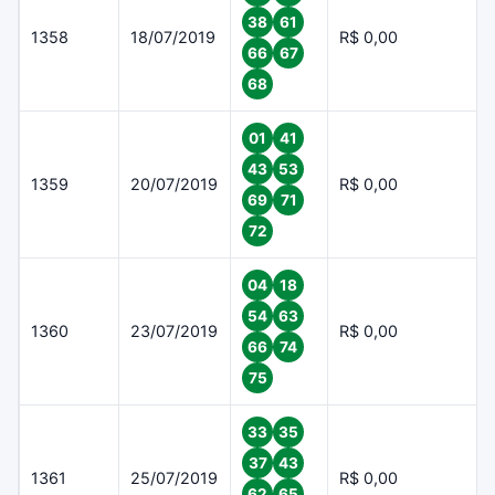
38
61
1358
18/07/2019
R$ 0,00
66
67
68
01
41
43
53
1359
20/07/2019
R$ 0,00
69
71
72
04
18
54
63
1360
23/07/2019
R$ 0,00
66
74
75
33
35
37
43
1361
25/07/2019
R$ 0,00
62
65