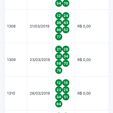
54
70
12
24
36
43
1308
21/03/2019
R$ 0,00
46
52
77
21
28
32
34
1309
23/03/2019
R$ 0,00
58
72
78
12
15
23
25
1310
26/03/2019
R$ 0,00
34
51
64