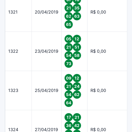
21
35
1321
20/04/2019
R$ 0,00
62
63
65
05
12
21
51
1322
23/04/2019
R$ 0,00
54
58
73
09
12
21
24
1323
25/04/2019
R$ 0,00
54
62
64
17
21
36
42
1324
27/04/2019
R$ 0,00