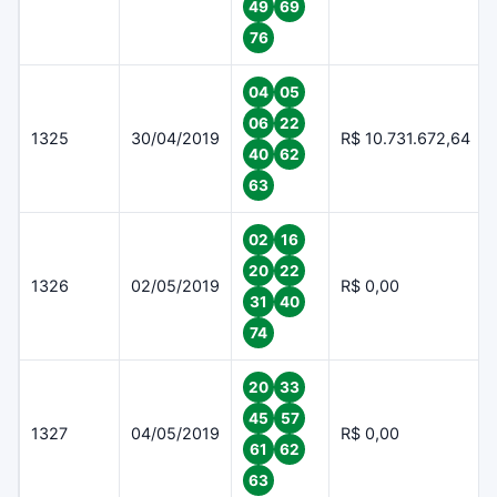
49
69
76
04
05
06
22
1325
30/04/2019
R$ 10.731.672,64
40
62
63
02
16
20
22
1326
02/05/2019
R$ 0,00
31
40
74
20
33
45
57
1327
04/05/2019
R$ 0,00
61
62
63