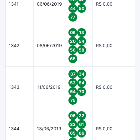
1341
06/06/2019
R$ 0,00
44
50
77
06
13
20
54
1342
08/06/2019
R$ 0,00
56
58
65
07
34
53
54
1343
11/06/2019
R$ 0,00
64
73
75
06
22
33
61
1344
13/06/2019
R$ 0,00
65
66