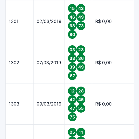
15
43
46
49
1301
02/03/2019
R$ 0,00
68
73
80
03
23
33
36
1302
07/03/2019
R$ 0,00
39
49
67
12
28
42
45
1303
09/03/2019
R$ 0,00
47
55
75
05
11