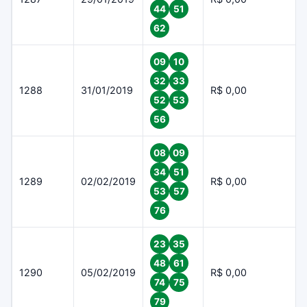
44
51
62
09
10
32
33
1288
31/01/2019
R$ 0,00
52
53
56
08
09
34
51
1289
02/02/2019
R$ 0,00
53
57
76
23
35
48
61
1290
05/02/2019
R$ 0,00
74
75
79