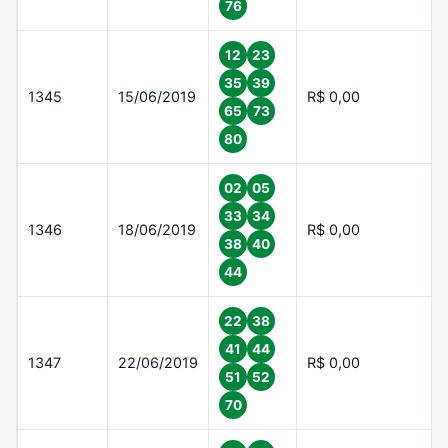
76
12
23
35
39
1345
15/06/2019
R$ 0,00
65
73
80
02
05
33
34
1346
18/06/2019
R$ 0,00
38
40
44
22
38
41
44
1347
22/06/2019
R$ 0,00
51
52
70