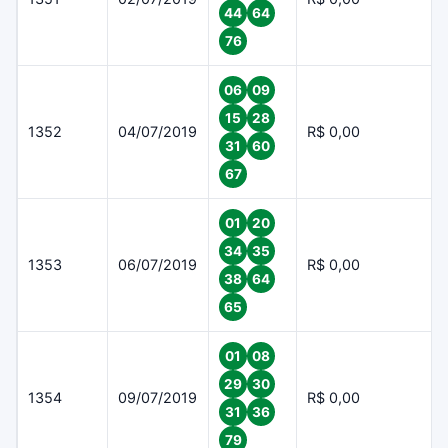
44
64
76
06
09
15
28
1352
04/07/2019
R$ 0,00
31
60
67
01
20
34
35
1353
06/07/2019
R$ 0,00
38
64
65
01
08
29
30
1354
09/07/2019
R$ 0,00
31
36
79