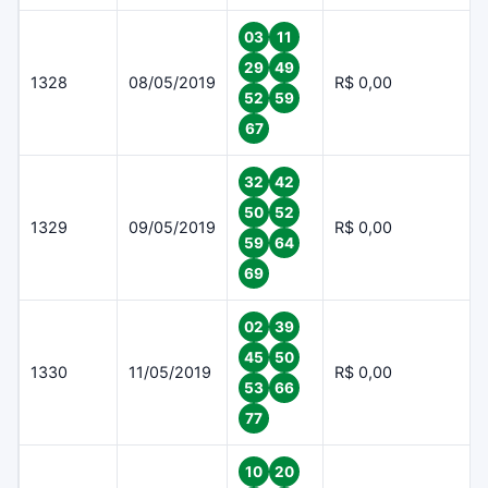
03
11
29
49
1328
08/05/2019
R$ 0,00
52
59
67
32
42
50
52
1329
09/05/2019
R$ 0,00
59
64
69
02
39
45
50
1330
11/05/2019
R$ 0,00
53
66
77
10
20