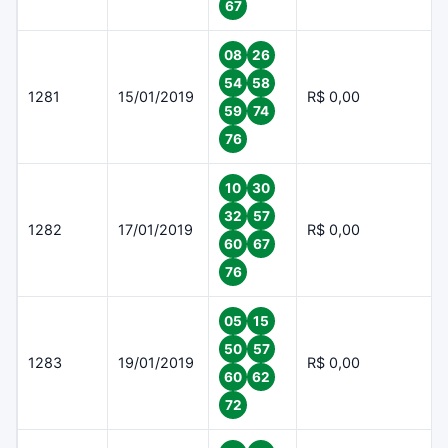
67
08
26
54
58
1281
15/01/2019
R$ 0,00
59
74
76
10
30
32
57
1282
17/01/2019
R$ 0,00
60
67
76
05
15
50
57
1283
19/01/2019
R$ 0,00
60
62
72