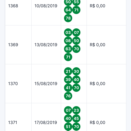
50
55
1368
10/08/2019
R$ 0,00
64
71
78
03
07
08
50
1369
13/08/2019
R$ 0,00
63
70
71
21
30
39
40
1370
15/08/2019
R$ 0,00
41
70
76
07
23
40
45
1371
17/08/2019
R$ 0,00
51
70