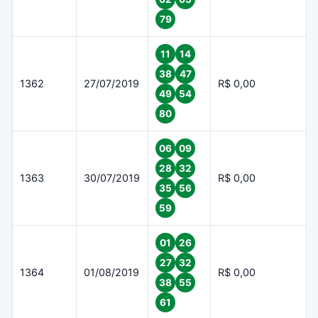
79
11
14
38
47
1362
27/07/2019
R$ 0,00
49
54
80
06
09
28
32
1363
30/07/2019
R$ 0,00
35
56
59
01
26
27
32
1364
01/08/2019
R$ 0,00
38
55
61