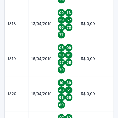
09
13
39
57
1318
13/04/2019
R$ 0,00
66
70
77
05
09
30
41
1319
16/04/2019
R$ 0,00
57
58
79
19
39
46
51
1320
18/04/2019
R$ 0,00
63
66
69
07
10