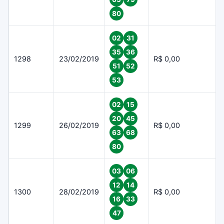
80
02
31
35
36
1298
23/02/2019
R$ 0,00
51
52
53
02
15
20
45
1299
26/02/2019
R$ 0,00
63
68
80
03
06
12
14
1300
28/02/2019
R$ 0,00
16
33
47