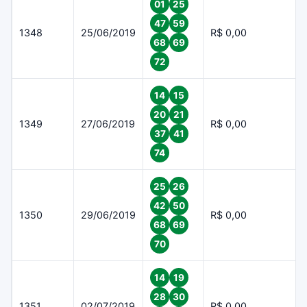
01
25
47
59
1348
25/06/2019
R$ 0,00
68
69
72
14
15
20
21
1349
27/06/2019
R$ 0,00
37
41
74
25
26
42
50
1350
29/06/2019
R$ 0,00
68
69
70
14
19
28
30
1351
02/07/2019
R$ 0,00