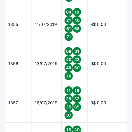
04
10
21
40
1355
11/07/2019
R$ 0,00
61
68
71
08
31
40
43
1356
13/07/2019
R$ 0,00
49
50
70
11
16
29
32
1357
16/07/2019
R$ 0,00
35
65
67
15
20