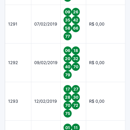
09
26
35
42
1291
07/02/2019
R$ 0,00
58
66
77
06
18
20
32
1292
09/02/2019
R$ 0,00
40
70
79
17
27
28
30
1293
12/02/2019
R$ 0,00
70
72
75
01
11