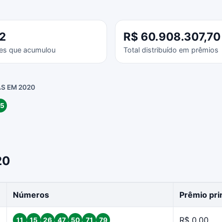
2
R$ 60.908.307,70
es que acumulou
Total distribuído em prêmios
S EM 2020
5
20
Números
Prêmio pri
R$ 0,00
11
15
26
47
50
71
79