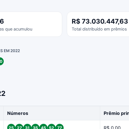
46
R$ 73.030.447,63
es que acumulou
Total distribuído em prêmios
S EM 2022
0
22
Números
Prêmio prin
R$ 0,00
25
27
31
35
45
52
77