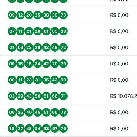
R$ 0,00
09
12
20
35
38
39
73
R$ 0,00
07
11
21
26
61
65
68
R$ 0,00
01
06
23
28
42
48
72
R$ 0,00
09
15
16
34
42
70
79
R$ 0,00
09
11
23
31
35
43
69
R$ 10.078.
03
29
43
50
51
66
71
R$ 0,00
06
25
40
45
51
66
78
R$ 0,00
15
37
48
54
63
67
76