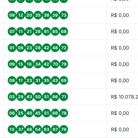
R$ 0,00
09
12
20
35
38
39
73
R$ 0,00
07
11
21
26
61
65
68
R$ 0,00
01
06
23
28
42
48
72
R$ 0,00
09
15
16
34
42
70
79
R$ 0,00
09
11
23
31
35
43
69
R$ 10.078.
03
29
43
50
51
66
71
R$ 0,00
06
25
40
45
51
66
78
R$ 0,00
15
37
48
54
63
67
76