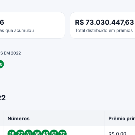
46
R$ 73.030.447,63
es que acumulou
Total distribuído em prêmios
S EM 2022
0
22
Números
Prêmio prin
R$ 0,00
25
27
31
35
45
52
77