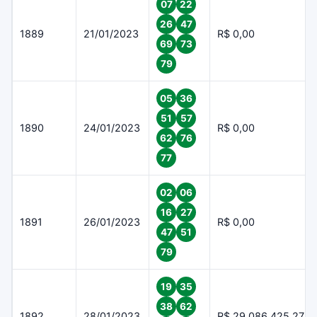
07
22
26
47
1889
21/01/2023
R$ 0,00
69
73
79
05
36
51
57
1890
24/01/2023
R$ 0,00
62
76
77
02
06
16
27
1891
26/01/2023
R$ 0,00
47
51
79
19
35
38
62
1892
28/01/2023
R$ 29.086.425,27