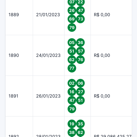
07
22
26
47
1889
21/01/2023
R$ 0,00
69
73
79
05
36
51
57
1890
24/01/2023
R$ 0,00
62
76
77
02
06
16
27
1891
26/01/2023
R$ 0,00
47
51
79
19
35
38
62
1892
28/01/2023
R$ 29.086.425,27