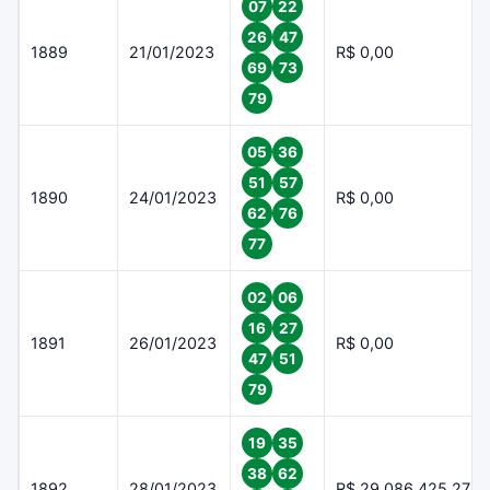
07
22
26
47
1889
21/01/2023
R$ 0,00
69
73
79
05
36
51
57
1890
24/01/2023
R$ 0,00
62
76
77
02
06
16
27
1891
26/01/2023
R$ 0,00
47
51
79
19
35
38
62
1892
28/01/2023
R$ 29.086.425,27