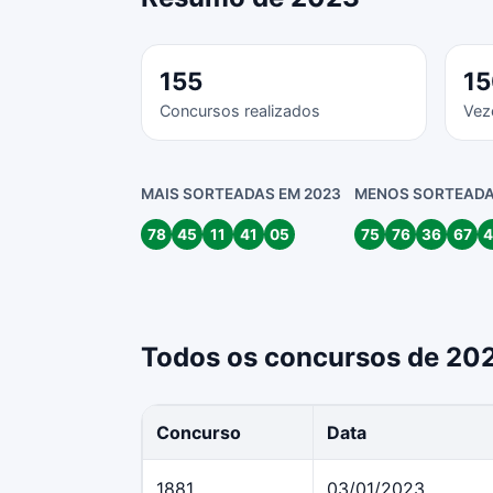
155
15
Concursos realizados
Vez
MAIS SORTEADAS EM 2023
MENOS SORTEADA
78
45
11
41
05
75
76
36
67
4
Todos os concursos de 20
Concurso
Data
1881
03/01/2023