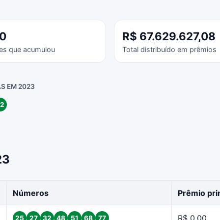
0
R$ 67.629.627,08
es que acumulou
Total distribuído em prêmios
S EM 2023
2
23
Números
Prêmio pri
R$ 0,00
25
27
32
48
51
68
77