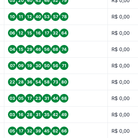
R$ 0,00
03
20
40
43
46
52
79
R$ 0,00
10
11
12
40
53
57
78
R$ 0,00
06
12
15
16
17
32
64
R$ 0,00
04
15
29
46
56
68
74
R$ 0,00
07
09
19
30
50
56
71
R$ 0,00
22
28
36
54
58
73
80
R$ 0,00
03
05
17
23
31
44
68
R$ 0,00
03
16
28
31
35
42
49
R$ 0,00
05
17
32
39
45
62
66