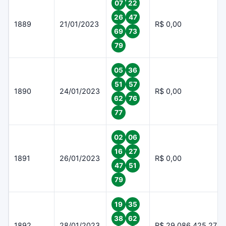
07
22
26
47
1889
21/01/2023
R$ 0,00
69
73
79
05
36
51
57
1890
24/01/2023
R$ 0,00
62
76
77
02
06
16
27
1891
26/01/2023
R$ 0,00
47
51
79
19
35
38
62
1892
28/01/2023
R$ 29.086.425,27