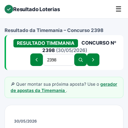
☰
Resultado Loterias
Resultado da Timemania – Concurso 2398
CONCURSO Nº
RESULTADO TIMEMANIA
2398
(30/05/2026)
Buscar
Concurso
Buscar
Próximo
concurso
anterior
concurso
concurso
🔎 Quer montar sua próxima aposta? Use o
gerador
de apostas da Timemania
.
30/05/2026