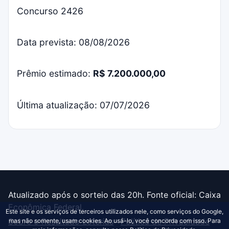
Concurso 2426
Data prevista: 08/08/2026
Prêmio estimado:
R$ 7.200.000,00
Última atualização: 07/07/2026
Atualizado após o sorteio das 20h. Fonte oficial: Caixa
Econômica Federal.
Este site e os serviços de terceiros utilizados nele, como serviços do Google,
Sobre o Resultado Loterias
·
Política de Privacidade
mas não somente, usam cookies. Ao usá-lo, você concorda com isso. Para